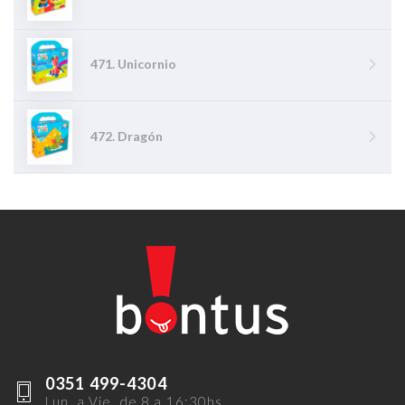
471. Unicornio
472. Dragón
0351 499-4304
Lun. a Vie. de 8 a 16:30hs.