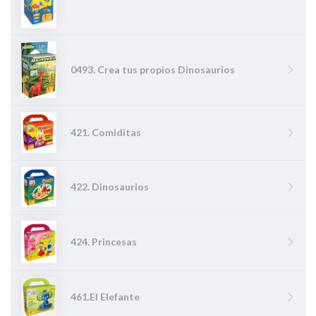
0493. Crea tus propios Dinosaurios
421. Comiditas
422. Dinosaurios
424. Princesas
461.El Elefante